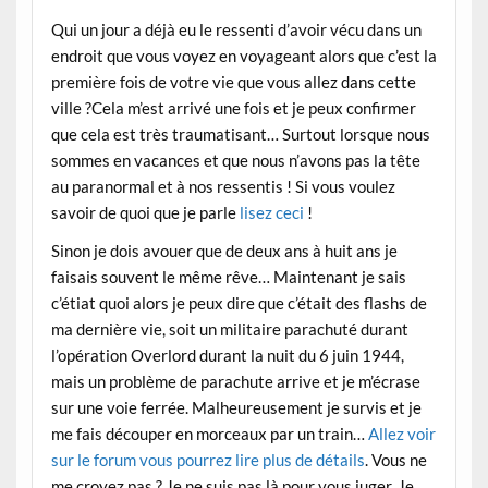
Qui un jour a déjà eu le ressenti d’avoir vécu dans un
endroit que vous voyez en voyageant alors que c’est la
première fois de votre vie que vous allez dans cette
ville ?Cela m’est arrivé une fois et je peux confirmer
que cela est très traumatisant… Surtout lorsque nous
sommes en vacances et que nous n’avons pas la tête
au paranormal et à nos ressentis ! Si vous voulez
savoir de quoi que je parle
lisez ceci
!
Sinon je dois avouer que de deux ans à huit ans je
faisais souvent le même rêve… Maintenant je sais
c’étiat quoi alors je peux dire que c’était des flashs de
ma dernière vie, soit un militaire parachuté durant
l’opération Overlord durant la nuit du 6 juin 1944,
mais un problème de parachute arrive et je m’écrase
sur une voie ferrée. Malheureusement je survis et je
me fais découper en morceaux par un train…
Allez voir
sur le forum vous pourrez lire plus de détails
. Vous ne
me croyez pas ? Je ne suis pas là pour vous juger. Je