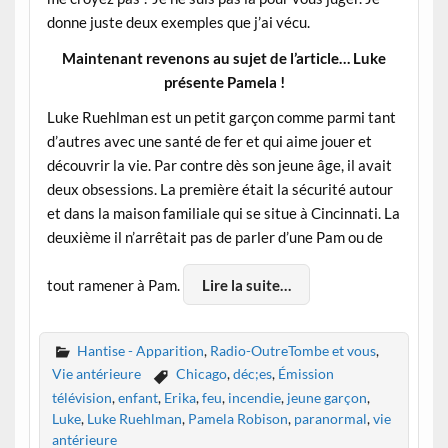
donne juste deux exemples que j’ai vécu.
Maintenant revenons au sujet de l’article… Luke
présente Pamela !
Luke Ruehlman est un petit garçon comme parmi tant
d’autres avec une santé de fer et qui aime jouer et
découvrir la vie. Par contre dès son jeune âge, il avait
deux obsessions. La première était la sécurité autour
et dans la maison familiale qui se situe à Cincinnati. La
deuxième il n’arrêtait pas de parler d’une Pam ou de
tout ramener à Pam.
Lire la suite…
Hantise - Apparition
,
Radio-OutreTombe et vous
,
Vie antérieure
Chicago
,
déc;es
,
Émission
télévision
,
enfant
,
Erika
,
feu
,
incendie
,
jeune garçon
,
Luke
,
Luke Ruehlman
,
Pamela Robison
,
paranormal
,
vie
antérieure