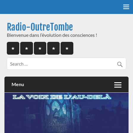
Skip
to
content
Radio-OutreTombe
Bienvenue dans l’évolution des consciences !
Menu