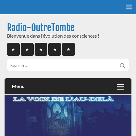
Skip
to
content
Radio-OutreTombe
Bienvenue dans l’évolution des consciences !
Menu