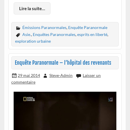
Lire la suite…
Émissions Paranormales
,
Enquête Paranormale
Asie.
,
Enquêtes Paranormales
,
esprits en liberté
,
exploration urbaine
Enquête Paranormale – l’hôpital des revenants
29 mai 2014
Steve-Admin
Laisser un
commentaire