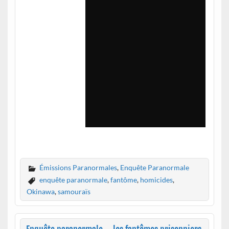
Émissions Paranormales
,
Enquête Paranormale
enquête paranormale
,
fantôme
,
homicides
,
Okinawa
,
samouraïs