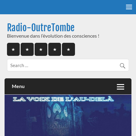
Skip
to
content
Radio-OutreTombe
Bienvenue dans l’évolution des consciences !
Menu