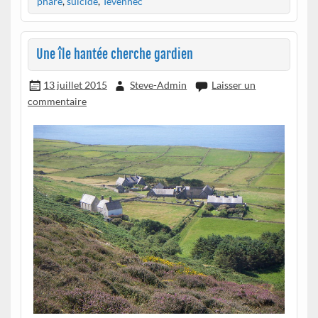
phare
,
suicide
,
Tévennec
Une île hantée cherche gardien
13 juillet 2015
Steve-Admin
Laisser un
commentaire