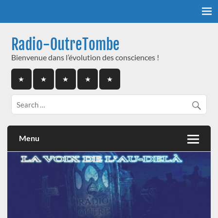
Skip
to
content
Radio-OutreTombe
Bienvenue dans l’évolution des consciences !
Menu