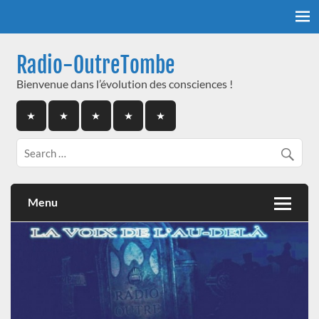
Skip
to
content
Radio-OutreTombe
Bienvenue dans l’évolution des consciences !
Menu