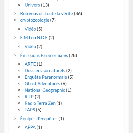
Univers
(13)
Bob vous dit toute la vérité
(86)
cryptozoologie
(7)
Vidéo
(5)
E.M.I ou N.D.E
(2)
Vidéo
(2)
Émissions Paranormales
(28)
ARTE
(1)
Dossiers surnaturels
(2)
Enquête Paranormale
(5)
Ghost Adventures
(6)
National Geographic
(1)
R.I.P.
(2)
Radio Terra Zen
(1)
TAPS
(6)
Équipes d'enquêtes
(1)
APPA
(1)