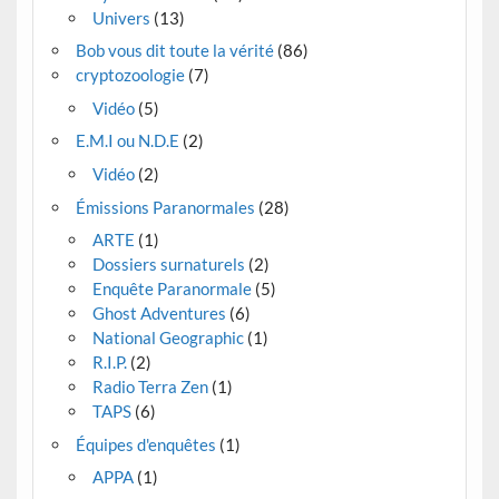
Univers
(13)
Bob vous dit toute la vérité
(86)
cryptozoologie
(7)
Vidéo
(5)
E.M.I ou N.D.E
(2)
Vidéo
(2)
Émissions Paranormales
(28)
ARTE
(1)
Dossiers surnaturels
(2)
Enquête Paranormale
(5)
Ghost Adventures
(6)
National Geographic
(1)
R.I.P.
(2)
Radio Terra Zen
(1)
TAPS
(6)
Équipes d'enquêtes
(1)
APPA
(1)