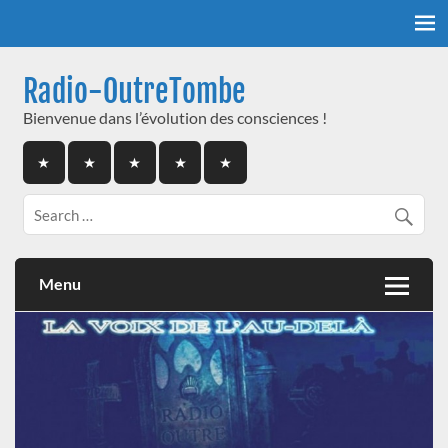
Skip
to
content
Radio-OutreTombe
Bienvenue dans l’évolution des consciences !
Menu