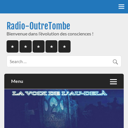
Skip
to
content
Radio-OutreTombe
Bienvenue dans l’évolution des consciences !
Menu