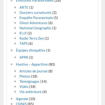
Émissions Paranormales
(28)
ARTE
(1)
Dossiers surnaturels
(2)
Enquête Paranormale
(5)
Ghost Adventures
(6)
National Geographic
(1)
R.I.P.
(2)
Radio Terra Zen
(1)
TAPS
(6)
Équipes d'enquêtes
(1)
APPA
(1)
Hantise – Apparition
(80)
Articles de journal
(8)
Photos
(18)
Témoignages
(14)
Vidéo
(18)
Vie antérieure
(4)
légende
(10)
OVNIS
(85)