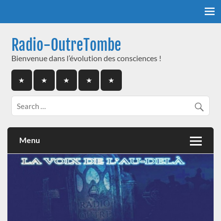
Skip
to
content
Radio-OutreTombe
Bienvenue dans l’évolution des consciences !
Menu