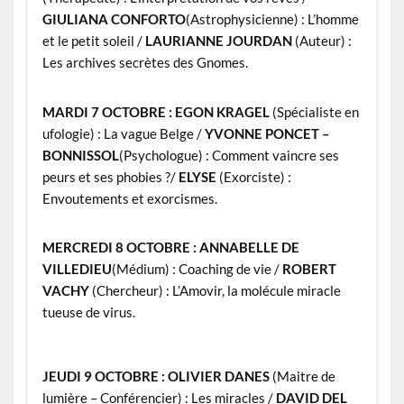
GIULIANA CONFOR
TO
(Astrophysicienne) : L’homme
et le petit soleil /
LAURIANNE JOURDAN
(Auteur) :
Les archives secrètes des Gnomes.
MARDI
7 OCTOBRE : EGON KRAGEL
(Spécialiste en
ufologie) : La vague Belge /
YVONNE PONCET –
BONNISSOL
(Psychologue) : Comment vaincre ses
peurs et ses phobies ?
/
ELYSE
(Exorciste) :
Envoutements et exorcismes.
MERCREDI 8 OCTOBRE :
ANNABELLE DE
VILLEDIEU
(Médium) : Coaching de vie /
ROBERT
VACHY
(Chercheur) : L’Amovir, la molécule miracle
tueuse de virus.
JEUDI 9 OCTOBRE :
OLIVIER DANES
(Maitre de
lumière – Conférencier) : Les miracles /
DAVID DEL