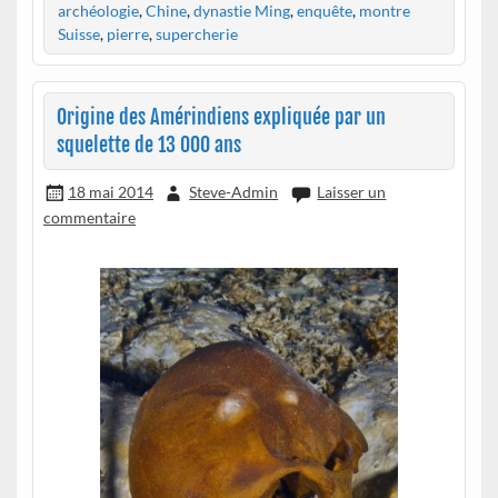
archéologie
,
Chine
,
dynastie Ming
,
enquête
,
montre
Suisse
,
pierre
,
supercherie
Origine des Amérindiens expliquée par un
squelette de 13 000 ans
18 mai 2014
Steve-Admin
Laisser un
commentaire