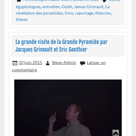
égyptologues
,
entretien
,
Gizeh
,
James Grimault
,
La
révélation des pyramides
,
livre
,
reportage
,
théories
,
thèses
La grande visite de la Grande Pyramide par
Jacques Grimault et Eric Gonthier
10 juin 2015
Steve-Admin
Laisser un
commentaire