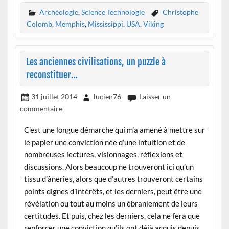
Archéologie
,
Science Technologie
Christophe
Colomb
,
Memphis
,
Mississippi
,
USA
,
Viking
Les anciennes civilisations, un puzzle à
reconstituer…
31 juillet 2014
lucien76
Laisser un
commentaire
C’est une longue démarche qui m’a amené à mettre sur
le papier une conviction née d’une intuition et de
nombreuses lectures, visionnages, réflexions et
discussions. Alors beaucoup ne trouveront ici qu’un
tissu d’âneries, alors que d’autres trouveront certains
points dignes d’intérêts, et les derniers, peut être une
révélation ou tout au moins un ébranlement de leurs
certitudes. Et puis, chez les derniers, cela ne fera que
renforcer une conviction qu’ils ont déjà acquis depuis