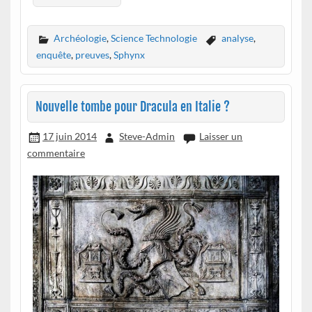
Archéologie
,
Science Technologie
analyse
,
enquête
,
preuves
,
Sphynx
Nouvelle tombe pour Dracula en Italie ?
17 juin 2014
Steve-Admin
Laisser un
commentaire