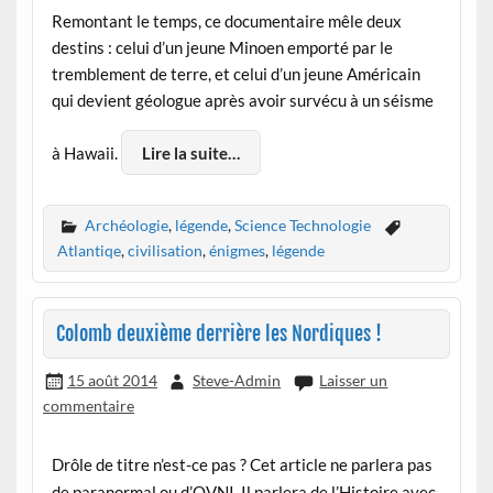
Remontant le temps, ce documentaire mêle deux
destins : celui d’un jeune Minoen emporté par le
tremblement de terre, et celui d’un jeune Américain
qui devient géologue après avoir survécu à un séisme
à Hawaii.
Lire la suite…
Archéologie
,
légende
,
Science Technologie
Atlantiqe
,
civilisation
,
énigmes
,
légende
Colomb deuxième derrière les Nordiques !
15 août 2014
Steve-Admin
Laisser un
commentaire
Drôle de titre n’est-ce pas ? Cet article ne parlera pas
de paranormal ou d’OVNI. Il parlera de l’Histoire avec