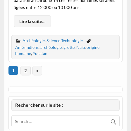
datation au carbone 14 ces restes humaines seraient
âgées entre 12 000 ou 13 000 ans.
Lire la suite…
Archéologie
,
Science Technologie
Amérindiens
,
archéologie
,
grotte
,
Naia
,
origine
humaine
,
Yucatan
1
2
»
Rechercher sur le site :