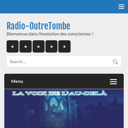
Skip
to
content
Radio-OutreTombe
Bienvenue dans l’évolution des consciences !
Menu