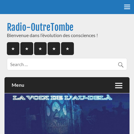
Skip
to
content
Radio-OutreTombe
Bienvenue dans l’évolution des consciences !
Menu