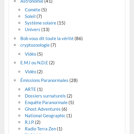
Astronomie
(41)
Comète
(5)
Soleil
(7)
Système solaire
(15)
Univers
(13)
Bob vous dit toute la vérité
(86)
cryptozoologie
(7)
Vidéo
(5)
E.M.I ou N.D.E
(2)
Vidéo
(2)
Émissions Paranormales
(28)
ARTE
(1)
Dossiers surnaturels
(2)
Enquête Paranormale
(5)
Ghost Adventures
(6)
National Geographic
(1)
R.I.P.
(2)
Radio Terra Zen
(1)