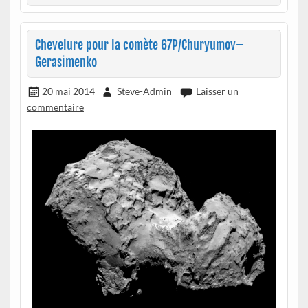
Chevelure pour la comète 67P/Churyumov–
Gerasimenko
20 mai 2014
Steve-Admin
Laisser un
commentaire