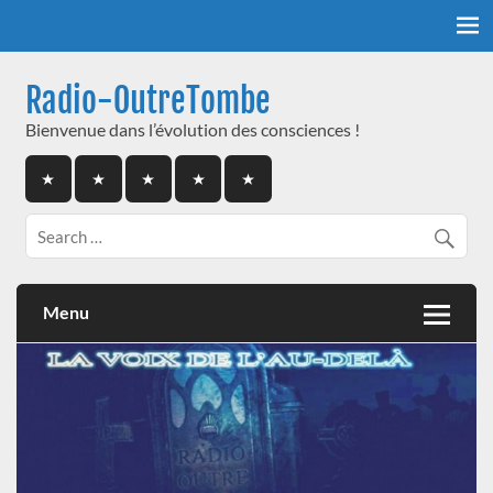
Skip
to
content
Radio-OutreTombe
Bienvenue dans l’évolution des consciences !
Menu