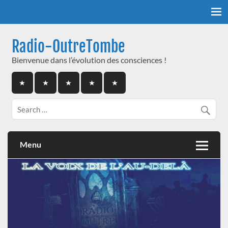
Skip
to
content
Radio-OutreTombe
Bienvenue dans l’évolution des consciences !
Menu