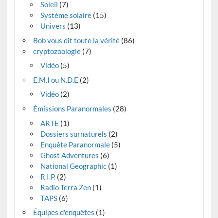
Soleil
(7)
Système solaire
(15)
Univers
(13)
Bob vous dit toute la vérité
(86)
cryptozoologie
(7)
Vidéo
(5)
E.M.I ou N.D.E
(2)
Vidéo
(2)
Émissions Paranormales
(28)
ARTE
(1)
Dossiers surnaturels
(2)
Enquête Paranormale
(5)
Ghost Adventures
(6)
National Geographic
(1)
R.I.P.
(2)
Radio Terra Zen
(1)
TAPS
(6)
Équipes d'enquêtes
(1)