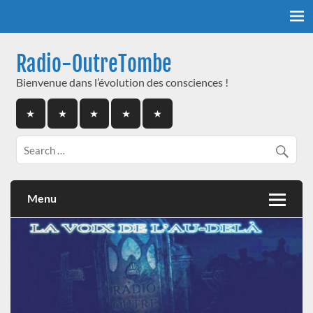
Skip
to
content
Radio-OutreTombe
Bienvenue dans l’évolution des consciences !
Menu