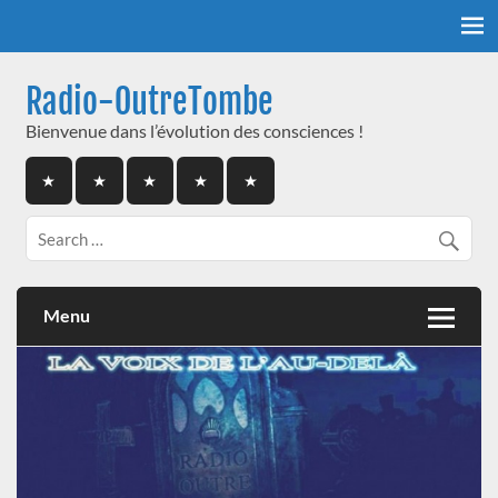
Skip
to
content
Radio-OutreTombe
Bienvenue dans l’évolution des consciences !
Menu