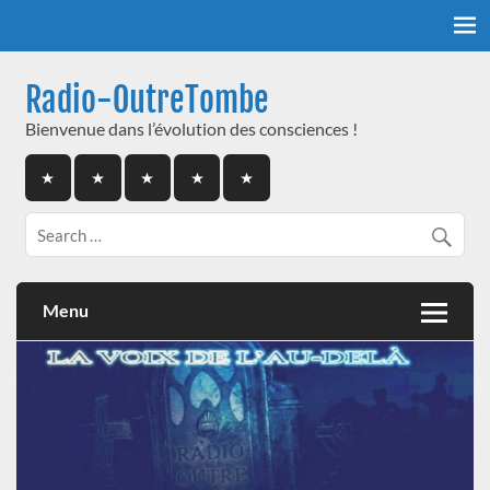
Skip
to
content
Radio-OutreTombe
Bienvenue dans l’évolution des consciences !
Menu