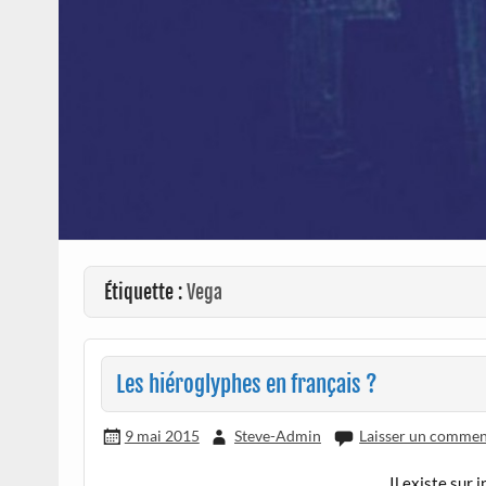
Étiquette :
Vega
Les hiéroglyphes en français ?
9 mai 2015
Steve-Admin
Laisser un commen
Il existe sur