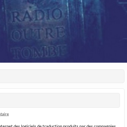
taire
 internet des logiciels de traduction produits par des compagnies