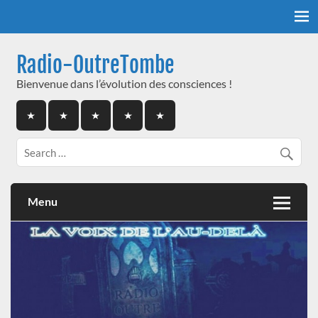
Skip
to
content
Radio-OutreTombe
Bienvenue dans l’évolution des consciences !
Menu