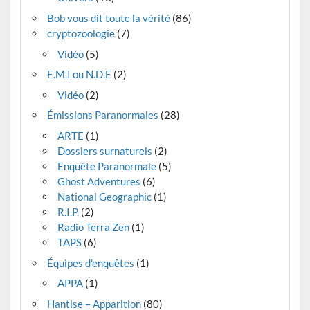
Bob vous dit toute la vérité
(86)
cryptozoologie
(7)
Vidéo
(5)
E.M.I ou N.D.E
(2)
Vidéo
(2)
Émissions Paranormales
(28)
ARTE
(1)
Dossiers surnaturels
(2)
Enquête Paranormale
(5)
Ghost Adventures
(6)
National Geographic
(1)
R.I.P.
(2)
Radio Terra Zen
(1)
TAPS
(6)
Équipes d'enquêtes
(1)
APPA
(1)
Hantise – Apparition
(80)