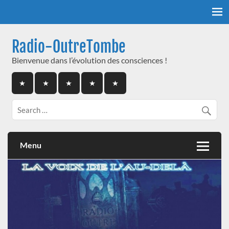
Skip
to
content
Radio-OutreTombe
Bienvenue dans l’évolution des consciences !
Menu