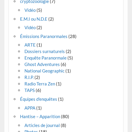
cryptozoologie
(7)
Vidéo
(5)
E.M.I ou N.D.E
(2)
Vidéo
(2)
Émissions Paranormales
(28)
ARTE
(1)
Dossiers surnaturels
(2)
Enquête Paranormale
(5)
Ghost Adventures
(6)
National Geographic
(1)
R.I.P.
(2)
Radio Terra Zen
(1)
TAPS
(6)
Équipes d'enquêtes
(1)
APPA
(1)
Hantise – Apparition
(80)
Articles de journal
(8)
Photos
(18)