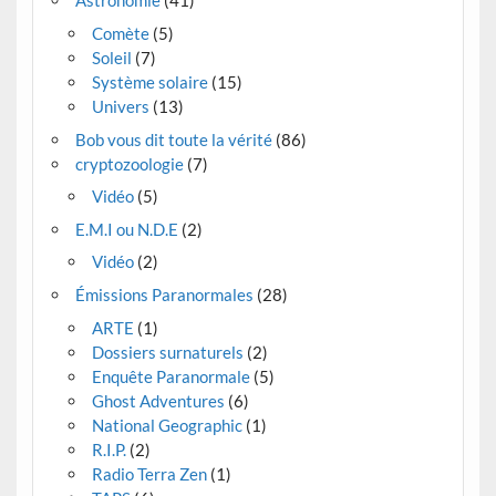
Astronomie
(41)
Comète
(5)
Soleil
(7)
Système solaire
(15)
Univers
(13)
Bob vous dit toute la vérité
(86)
cryptozoologie
(7)
Vidéo
(5)
E.M.I ou N.D.E
(2)
Vidéo
(2)
Émissions Paranormales
(28)
ARTE
(1)
Dossiers surnaturels
(2)
Enquête Paranormale
(5)
Ghost Adventures
(6)
National Geographic
(1)
R.I.P.
(2)
Radio Terra Zen
(1)