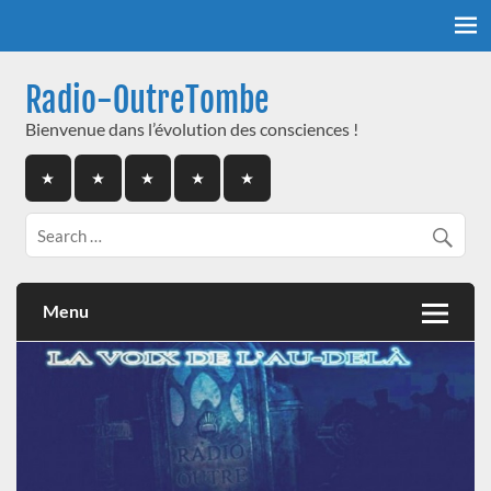
Skip
to
content
Radio-OutreTombe
Bienvenue dans l’évolution des consciences !
Menu