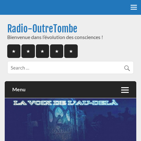
Skip
to
content
Radio-OutreTombe
Bienvenue dans l’évolution des consciences !
Menu