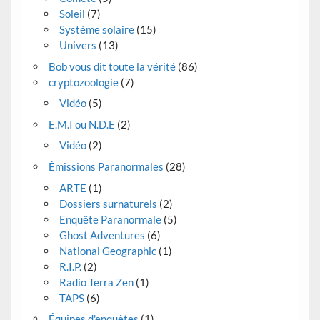
Soleil
(7)
Système solaire
(15)
Univers
(13)
Bob vous dit toute la vérité
(86)
cryptozoologie
(7)
Vidéo
(5)
E.M.I ou N.D.E
(2)
Vidéo
(2)
Émissions Paranormales
(28)
ARTE
(1)
Dossiers surnaturels
(2)
Enquête Paranormale
(5)
Ghost Adventures
(6)
National Geographic
(1)
R.I.P.
(2)
Radio Terra Zen
(1)
TAPS
(6)
Équipes d'enquêtes
(1)