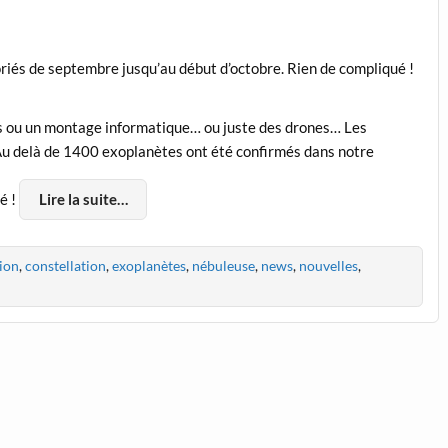
oriés de septembre jusqu’au début d’octobre. Rien de compliqué !
éels ou un montage informatique… ou juste des drones… Les
 Au delà de 1400 exoplanètes ont été confirmés dans notre
é !
Lire la suite…
ion
,
constellation
,
exoplanètes
,
nébuleuse
,
news
,
nouvelles
,