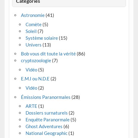
Catégories
Astronomie
(41)
Comète
(5)
Soleil
(7)
Système solaire
(15)
Univers
(13)
Bob vous dit toute la vérité
(86)
cryptozoologie
(7)
Vidéo
(5)
E.M.I ou N.D.E
(2)
Vidéo
(2)
Émissions Paranormales
(28)
ARTE
(1)
Dossiers surnaturels
(2)
Enquête Paranormale
(5)
Ghost Adventures
(6)
National Geographic
(1)