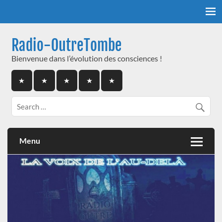
Skip
to
content
Radio-OutreTombe
Bienvenue dans l’évolution des consciences !
Menu