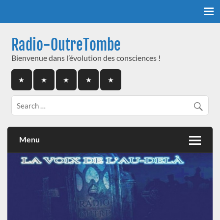
Skip
to
content
Radio-OutreTombe
Bienvenue dans l’évolution des consciences !
Menu