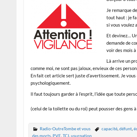
Je remarque dep
tout haut : je 
si vous voulez 
Et devinez… Un
demande de cont
voir des mois à
Là arrive un p
comme moi, ne sont pas jaloux, envieux de ces personn
En fait cet article sert juste d’avertissement. Je vo
psychologiquement.
Il faut toujours garder à l’esprit, l’idée que toute pers
(celui de la toilette ou du roi) peut pousser des gens à
Radio-OutreTombe et vous
capacité
,
défunt
,
é
des morts
,
PVE
,
TCI
,
usurpation