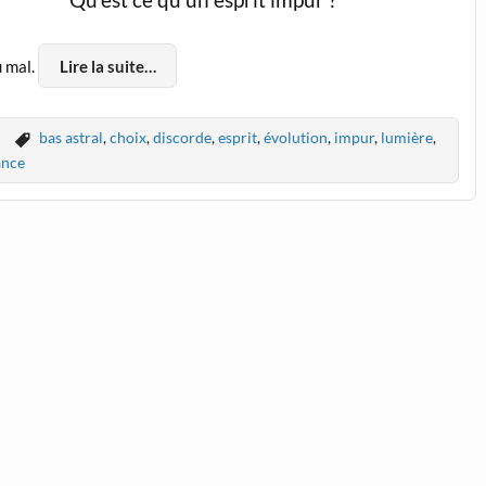
Qu’est ce qu’un esprit impur ?
u mal.
Lire la suite…
s
bas astral
,
choix
,
discorde
,
esprit
,
évolution
,
impur
,
lumière
,
ance