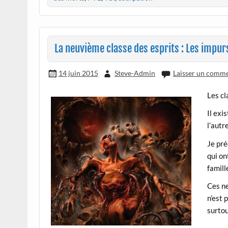
La neuvième classe des esprits : Les impur
14 juin 2015
Steve-Admin
Laisser un comme
Les cl
Il exi
l’autr
Je pré
qui on
famill
Ces ne
n’est 
surtou