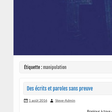
Étiquette :
manipulation
Des écrits et paroles sans preuve
1 août 2016
Steve-Admin
Bonjour à tous 