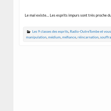
Le mal existe… Les esprits impurs sont très proche d
Les 9 classes des esprits
,
Radio-OutreTombe et vou
manipulation
,
médium
,
méfiance
,
réincarnation
,
souffr