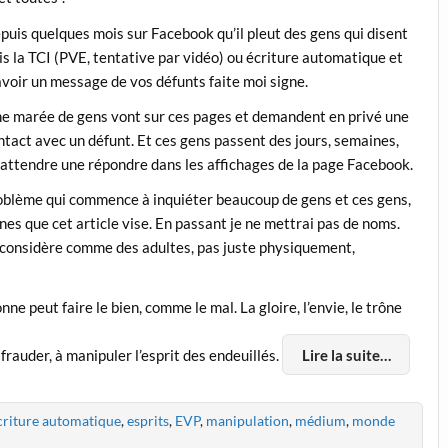
uis quelques mois sur Facebook qu’il pleut des gens qui disent
fais la TCI (PVE, tentative par vidéo) ou écriture automatique et
avoir un message de vos défunts faite moi signe.
e marée de gens vont sur ces pages et demandent en privé une
act avec un défunt. Et ces gens passent des jours, semaines,
 attendre une répondre dans les affichages de la page Facebook.
roblème qui commence à inquiéter beaucoup de gens et ces gens,
es que cet article vise. En passant je ne mettrai pas de noms.
us considère comme des adultes, pas juste physiquement,
onne peut faire le bien, comme le mal. La gloire, l’envie, le trône
 frauder, à manipuler l’esprit des endeuillés.
Lire la suite…
criture automatique
,
esprits
,
EVP
,
manipulation
,
médium
,
monde