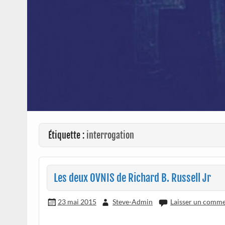
Étiquette :
interrogation
Les deux OVNIS de Richard B. Russell Jr
23 mai 2015
Steve-Admin
Laisser un comme