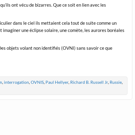
qu’ils ont vécu de bizarres. Que ce soit en lien avec les
ulier dans le ciel ils mettaient cela tout de suite comme un
t imaginer une éclipse solaire, une comète, les aurores boréales
es objets volant non identifiés (OVNI) sans savoir ce que
on
,
interrogation
,
OVNIS
,
Paul Hellyer
,
Richard B. Russell Jr
,
Russie
,