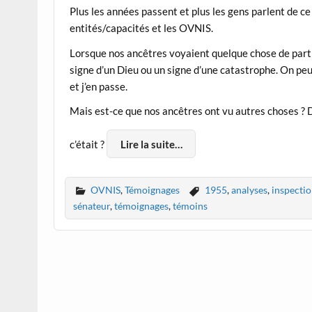
Plus les années passent et plus les gens parlent de ce 
entités/capacités et les OVNIS.
Lorsque nos ancêtres voyaient quelque chose de partic
signe d’un Dieu ou un signe d’une catastrophe. On peu
et j’en passe.
Mais est-ce que nos ancêtres ont vu autres choses ? D
c’était ?
Lire la suite…
OVNIS
,
Témoignages
1955
,
analyses
,
inspecti
sénateur
,
témoignages
,
témoins