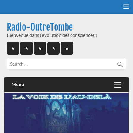
Skip
to
content
Radio-OutreTombe
Bienvenue dans l’évolution des consciences !
Menu