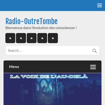
Skip
to
content
Radio-OutreTombe
Bienvenue dans l’évolution des consciences !
Menu