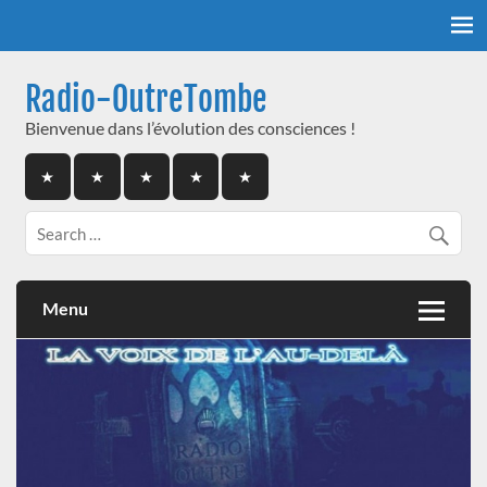
Skip
to
content
Radio-OutreTombe
Bienvenue dans l’évolution des consciences !
Menu