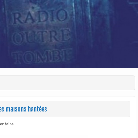
des maisons hantées
entaire