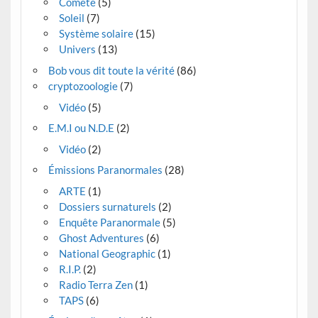
Comète
(5)
Soleil
(7)
Système solaire
(15)
Univers
(13)
Bob vous dit toute la vérité
(86)
cryptozoologie
(7)
Vidéo
(5)
E.M.I ou N.D.E
(2)
Vidéo
(2)
Émissions Paranormales
(28)
ARTE
(1)
Dossiers surnaturels
(2)
Enquête Paranormale
(5)
Ghost Adventures
(6)
National Geographic
(1)
R.I.P.
(2)
Radio Terra Zen
(1)
TAPS
(6)