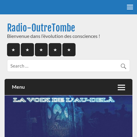
Skip
to
content
Radio-OutreTombe
Bienvenue dans l’évolution des consciences !
Menu