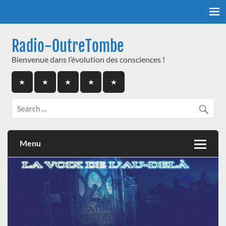
Skip
to
content
Radio-OutreTombe
Bienvenue dans l’évolution des consciences !
Menu