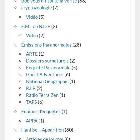
Bob vous dit toute la vérité
(86)
cryptozoologie
(7)
Vidéo
(5)
E.M.I ou N.D.E
(2)
Vidéo
(2)
Émissions Paranormales
(28)
ARTE
(1)
Dossiers surnaturels
(2)
Enquête Paranormale
(5)
Ghost Adventures
(6)
National Geographic
(1)
R.I.P.
(2)
Radio Terra Zen
(1)
TAPS
(6)
Équipes d'enquêtes
(1)
APPA
(1)
Hantise – Apparition
(80)
Articles de journal
(8)