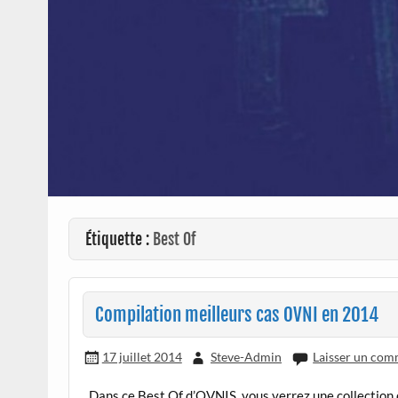
Étiquette :
Best Of
Compilation meilleurs cas OVNI en 2014
17 juillet 2014
Steve-Admin
Laisser un com
Dans ce Best Of d’OVNIS vous verrez une collection d