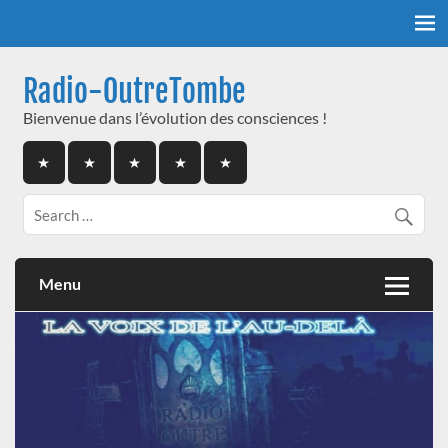
Skip
to
content
Radio-OutreTombe
Bienvenue dans l’évolution des consciences !
Menu