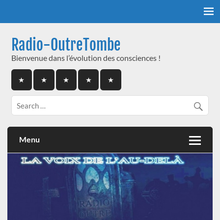
Skip
to
content
Radio-OutreTombe
Bienvenue dans l’évolution des consciences !
Menu