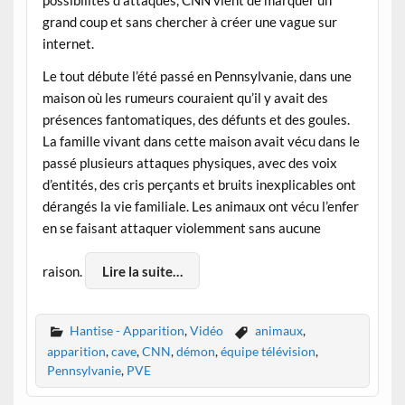
possibilités d’attaques, CNN vient de marquer un
grand coup et sans chercher à créer une vague sur
internet.
Le tout débute l’été passé en Pennsylvanie, dans une
maison où les rumeurs couraient qu’il y avait des
présences fantomatiques, des défunts et des goules.
La famille vivant dans cette maison avait vécu dans le
passé plusieurs attaques physiques, avec des voix
d’entités, des cris perçants et bruits inexplicables ont
dérangés la vie familiale. Les animaux ont vécu l’enfer
en se faisant attaquer violemment sans aucune
raison.
Lire la suite…
Hantise - Apparition
,
Vidéo
animaux
,
apparition
,
cave
,
CNN
,
démon
,
équipe télévision
,
Pennsylvanie
,
PVE