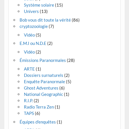
Système solaire
(15)
Univers
(13)
Bob vous dit toute la vérité
(86)
cryptozoologie
(7)
Vidéo
(5)
E.M.I ou N.D.E
(2)
Vidéo
(2)
Émissions Paranormales
(28)
ARTE
(1)
Dossiers surnaturels
(2)
Enquête Paranormale
(5)
Ghost Adventures
(6)
National Geographic
(1)
R.I.P.
(2)
Radio Terra Zen
(1)
TAPS
(6)
Équipes d'enquêtes
(1)