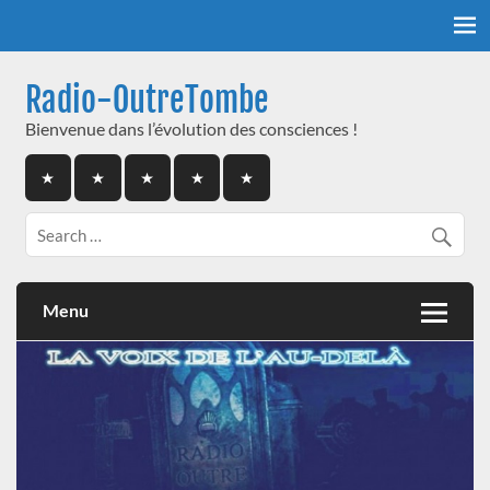
Skip
to
content
Radio-OutreTombe
Bienvenue dans l’évolution des consciences !
Menu