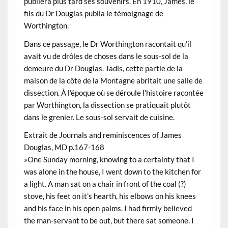
publiera plus tard ses souvenirs. En 1910, James, le
fils du Dr Douglas publia le témoignage de
Worthington.
Dans ce passage, le Dr Worthington racontait qu’il
avait vu de drôles de choses dans le sous-sol de la
demeure du Dr Douglas. Jadis, cette partie de la
maison de la côte de la Montagne abritait une salle de
dissection. À l’époque où se déroule l’histoire racontée
par Worthington, la dissection se pratiquait plutôt
dans le grenier. Le sous-sol servait de cuisine.
Extrait de Journals and reminiscences of James
Douglas, MD p.167-168
»One Sunday morning, knowing to a certainty that I
was alone in the house, I went down to the kitchen for
a light. A man sat on a chair in front of the coal (?)
stove, his feet on it’s hearth, his elbows on his knees
and his face in his open palms. I had firmly believed
the man-servant to be out, but there sat someone. I