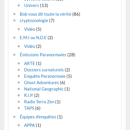
Univers
(13)
Bob vous dit toute la vérité
(86)
cryptozoologie
(7)
Vidéo
(5)
E.M.I ou N.D.E
(2)
Vidéo
(2)
Émissions Paranormales
(28)
ARTE
(1)
Dossiers surnaturels
(2)
Enquête Paranormale
(5)
Ghost Adventures
(6)
National Geographic
(1)
R.I.P.
(2)
Radio Terra Zen
(1)
TAPS
(6)
Équipes d'enquêtes
(1)
APPA
(1)