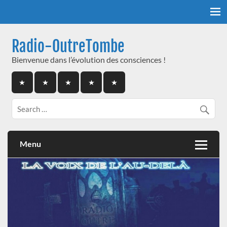
Skip
to
content
Radio-OutreTombe
Bienvenue dans l’évolution des consciences !
Menu