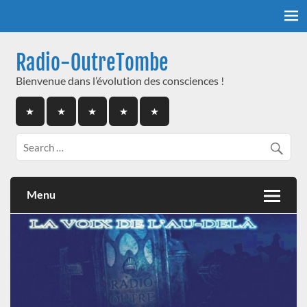
Skip
to
content
Radio-OutreTombe
Bienvenue dans l’évolution des consciences !
Menu