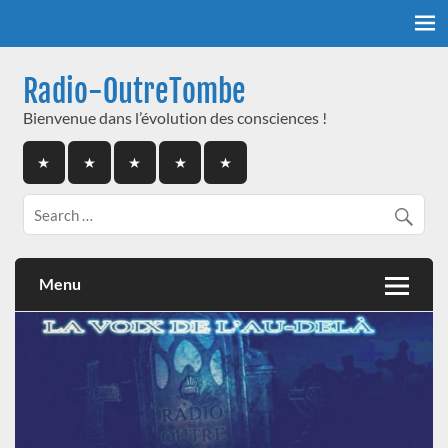
Skip
to
content
Radio-OutreTombe
Bienvenue dans l’évolution des consciences !
Menu