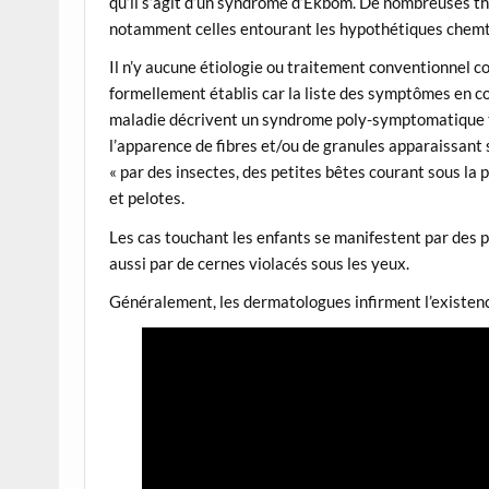
qu’il s’agit d’un syndrome d’Ekbom. De nombreuses t
notamment celles entourant les hypothétiques chemtra
Il n’y aucune étiologie ou traitement conventionnel c
formellement établis car la liste des symptômes en c
maladie décrivent un syndrome poly-symptomatique t
l’apparence de fibres et/ou de granules apparaissant s
« par des insectes, des petites bêtes courant sous la p
et pelotes.
Les cas touchant les enfants se manifestent par des 
aussi par de cernes violacés sous les yeux.
Généralement, les dermatologues infirment l’existenc