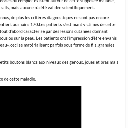
héories du complot existent autour de cette supposée maladie,
ils, mais aucune n’a été validée scientifiquement.
onnus, de plus les critères diagnostiques ne sont pas encore
ontient au moins 170.
Les patients s’estimant victimes de cette
out d’abord caractérisé par des lésions cutanées donnant
ous ou sur la peau. Les patients ont l’impression d’être envahis
eau», ceci se matérialisant parfois sous forme de fils, granules
petits boutons blancs aux niveaux des genoux, joues et bras mais
e de cette maladie.