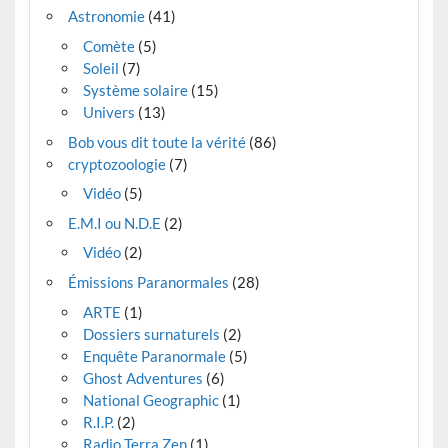
Astronomie
(41)
Comète
(5)
Soleil
(7)
Système solaire
(15)
Univers
(13)
Bob vous dit toute la vérité
(86)
cryptozoologie
(7)
Vidéo
(5)
E.M.I ou N.D.E
(2)
Vidéo
(2)
Émissions Paranormales
(28)
ARTE
(1)
Dossiers surnaturels
(2)
Enquête Paranormale
(5)
Ghost Adventures
(6)
National Geographic
(1)
R.I.P.
(2)
Radio Terra Zen
(1)