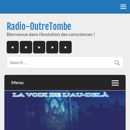
Skip
to
content
Radio-OutreTombe
Bienvenue dans l’évolution des consciences !
Menu