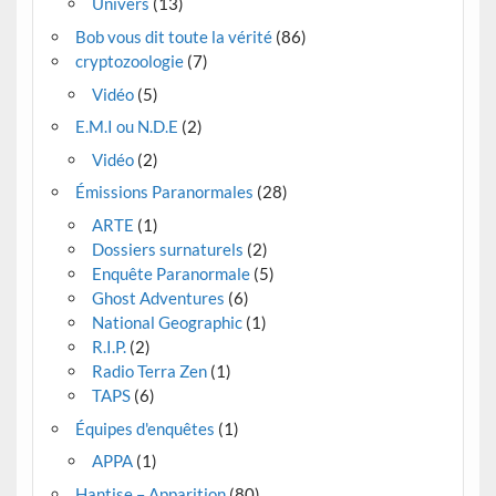
Univers
(13)
Bob vous dit toute la vérité
(86)
cryptozoologie
(7)
Vidéo
(5)
E.M.I ou N.D.E
(2)
Vidéo
(2)
Émissions Paranormales
(28)
ARTE
(1)
Dossiers surnaturels
(2)
Enquête Paranormale
(5)
Ghost Adventures
(6)
National Geographic
(1)
R.I.P.
(2)
Radio Terra Zen
(1)
TAPS
(6)
Équipes d'enquêtes
(1)
APPA
(1)
Hantise – Apparition
(80)