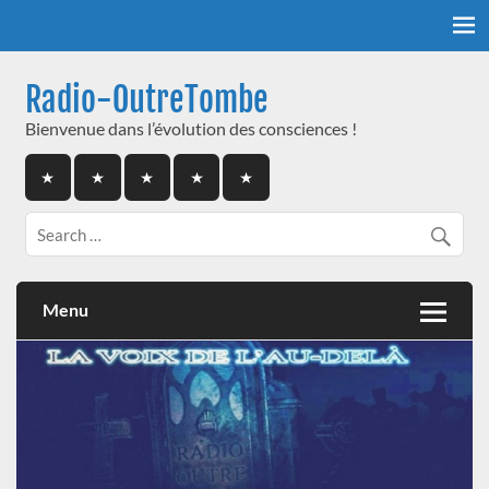
Skip
to
content
Radio-OutreTombe
Bienvenue dans l’évolution des consciences !
Menu