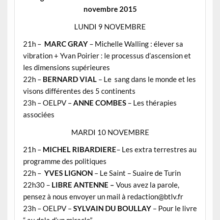
novembre 2015
LUNDI 9 NOVEMBRE
21h –
MARC GRAY
– Michelle Walling : élever sa
vibration + Yvan Poirier : le processus d’ascension et
les dimensions supérieures
22h –
BERNARD VIAL
– Le sang dans le monde et les
visons différentes des 5 continents
23h – OELPV –
ANNE COMBES
– Les thérapies
associées
MARDI 10 NOVEMBRE
21h –
MICHEL RIBARDIERE
– Les extra terrestres au
programme des politiques
22h –
YVES LIGNON
– Le Saint – Suaire de Turin
22h30 –
LIBRE ANTENNE –
Vous avez la parole,
pensez à nous envoyer un mail à redaction@btlv.fr
23h – OELPV –
SYLVAIN DU BOULLAY
– Pour le livre
“ au dela d’un miracle”