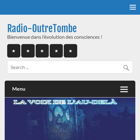
Skip
to
content
Radio-OutreTombe
Bienvenue dans l’évolution des consciences !
Menu