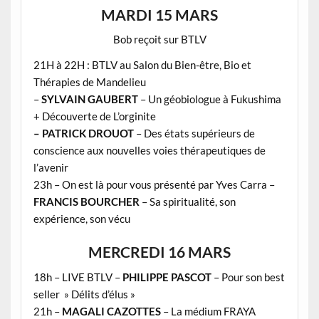
MARDI 15 MARS
Bob reçoit sur BTLV
21H à 22H : BTLV au Salon du Bien-être, Bio et
Thérapies de Mandelieu
–
SYLVAIN GAUBERT
– Un géobiologue à Fukushima
+ Découverte de L’orginite
– PATRICK DROUOT
– Des états supérieurs de
conscience aux nouvelles voies thérapeutiques de
l’avenir
23h –
On est là pour vous présenté par Yves Carra –
FRANCIS BOURCHER
– Sa spiritualité, son
expérience, son vécu
MERCREDI 16 MARS
18h – LIVE BTLV –
PHILIPPE PASCOT
– Pour son best
seller » Délits d’élus »
21h –
MAGALI CAZOTTES
– La médium FRAYA