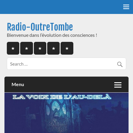
Skip
to
content
Radio-OutreTombe
Bienvenue dans l’évolution des consciences !
Menu