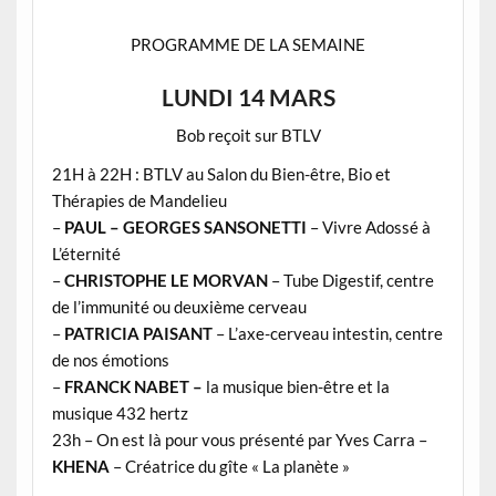
PROGRAMME DE LA SEMAINE
LUNDI 14 MARS
Bob reçoit sur BTLV
21H à 22H : BTLV au Salon du Bien-être, Bio et
Thérapies de Mandelieu
–
PAUL – GEORGES SANSONETTI
– Vivre Adossé à
L’éternité
–
CHRISTOPHE LE MORVAN
– Tube Digestif, centre
de l’immunité ou deuxième cerveau
–
PATRICIA PAISANT
– L’axe-cerveau intestin, centre
de nos émotions
–
FRANCK NABET –
la musique bien-être et la
musique 432 hertz
23h – On est là pour vous présenté par Yves Carra –
KHENA
– Créatrice du gîte « La planète »