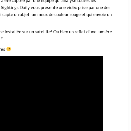
o a été captée par une équipe qui analyse toutes les
 Sightings Daily vous présente une vidéo prise par une des
ui capte un objet lumineux de couleur rouge et qui envoie un
e installée sur un satellite! Ou bien un reflet d’une lumière
 ?
ires