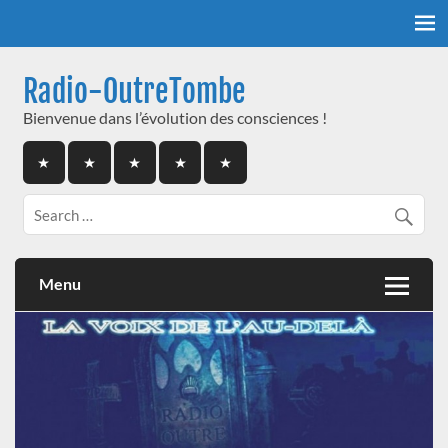
Skip
to
content
Radio-OutreTombe
Bienvenue dans l’évolution des consciences !
Menu