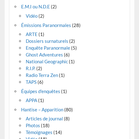
E.M.I ou N.D.E
(2)
Vidéo
(2)
Émissions Paranormales
(28)
ARTE
(1)
Dossiers surnaturels
(2)
Enquête Paranormale
(5)
Ghost Adventures
(6)
National Geographic
(1)
R.I.P.
(2)
Radio Terra Zen
(1)
TAPS
(6)
Équipes d'enquêtes
(1)
APPA
(1)
Hantise – Apparition
(80)
Articles de journal
(8)
Photos
(18)
Témoignages
(14)