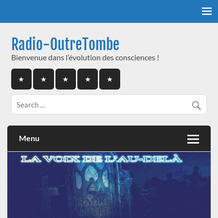
Skip
to
content
Radio-OutreTombe
Bienvenue dans l’évolution des consciences !
Menu