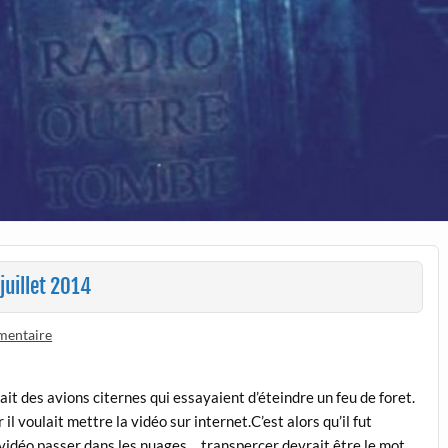
juillet 2014
mentaire
ait des avions citernes qui essayaient d’éteindre un feu de foret.
ar il voulait mettre la vidéo sur internet.C’est alors qu’il fut
 vidéo passer dans les nuages… transpercer devrait être le mot