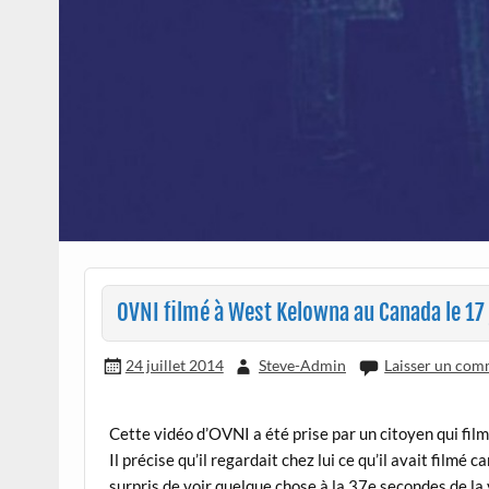
OVNI filmé à West Kelowna au Canada le 17 
24 juillet 2014
Steve-Admin
Laisser un com
Cette vidéo d’OVNI a été prise par un citoyen qui film
Il précise qu’il regardait chez lui ce qu’il avait filmé c
surpris de voir quelque chose à la 37e secondes de la