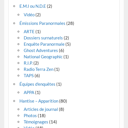
E.M.I ou N.D.E
(2)
Vidéo
(2)
Émissions Paranormales
(28)
ARTE
(1)
Dossiers surnaturels
(2)
Enquête Paranormale
(5)
Ghost Adventures
(6)
National Geographic
(1)
R.I.P.
(2)
Radio Terra Zen
(1)
TAPS
(6)
Équipes d'enquêtes
(1)
APPA
(1)
Hantise – Apparition
(80)
Articles de journal
(8)
Photos
(18)
Témoignages
(14)