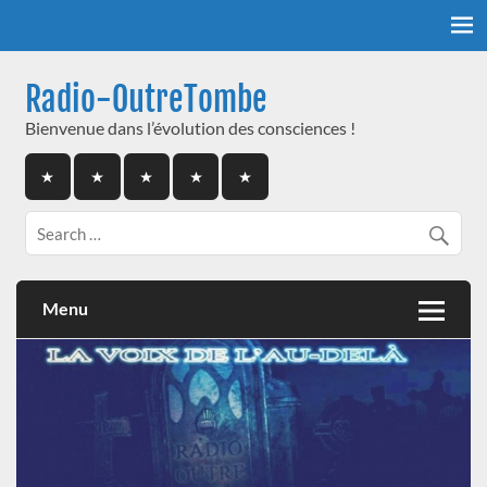
Skip
to
content
Radio-OutreTombe
Bienvenue dans l’évolution des consciences !
Menu